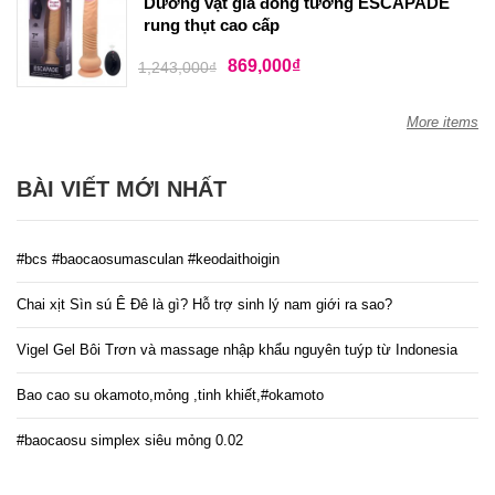
Dương vật giả đóng tường ESCAPADE
rung thụt cao cấp
869,000
₫
1,243,000
₫
More items
BÀI VIẾT MỚI NHẤT
#bcs #baocaosumasculan #keodaithoigin
Chai xịt Sìn sú Ê Đê là gì? Hỗ trợ sinh lý nam giới ra sao?
Vigel Gel Bôi Trơn và massage nhập khẩu nguyên tuýp từ Indonesia
Bao cao su okamoto,mỏng ,tinh khiết,#okamoto
#baocaosu simplex siêu mỏng 0.02