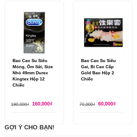
Bao Cao Su Siêu
Bao Cao Su Siêu
Mỏng, Ôm Sát, Size
Gai, Bi Cao Cấp
Nhỏ 49mm Durex
Gold Bao Hộp 2
Kingtex Hộp 12
Chiếc
Chiếc
160,000
₫
60,000
₫
190,000
₫
70,000
₫
GỢI Ý CHO BẠN!