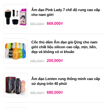
Âm đạo Pink Lady 7 chế độ rung cao cấp
cho nam giới
669,000
₫
950,000
₫
Cốc thủ dâm Âm đạo giả Qing cho nam
giới chất liệu silicon cao cấp, mịn, bền,
đẹp và không có vi khuẩn
200,000
₫
286,000
₫
Âm đạo Lenten rung thông minh cao cấp
sử dụng trên 40 phút
690,000
₫
985,000
₫