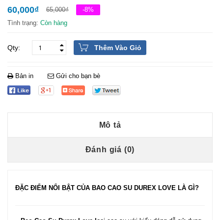
60,000
₫
65,000
₫
-8%
Tình trạng:
Còn hàng
Thêm Vào Giỏ
Bản in
Gửi cho bạn bè
Mô tả
Đánh giá (0)
ĐẶC ĐIỂM NỔI BẬT CỦA BAO CAO SU DUREX LOVE LÀ GÌ?