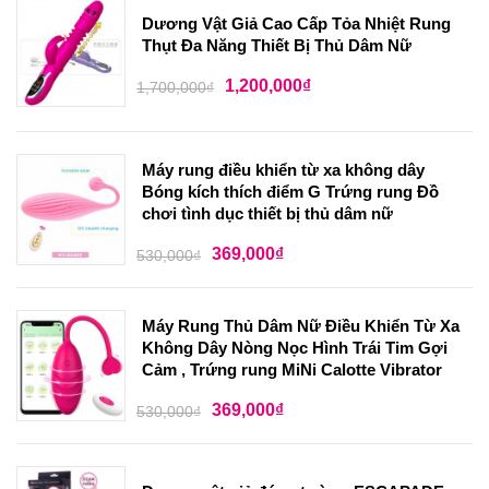
Dương Vật Giả Cao Cấp Tỏa Nhiệt Rung
Thụt Đa Năng Thiết Bị Thủ Dâm Nữ
1,200,000
₫
1,700,000
₫
Máy rung điều khiển từ xa không dây
Bóng kích thích điểm G Trứng rung Đồ
chơi tình dục thiết bị thủ dâm nữ
369,000
₫
530,000
₫
Máy Rung Thủ Dâm Nữ Điều Khiển Từ Xa
Không Dây Nòng Nọc Hình Trái Tim Gợi
Cảm , Trứng rung MiNi Calotte Vibrator
369,000
₫
530,000
₫