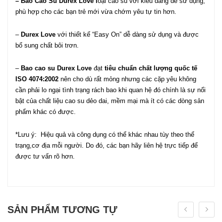
– Bao Cao Su Durex Love l
oại cao su với kiểu dáng dễ sử dụng,
phù hợp cho các bạn trẻ mới vừa chớm yêu tự tin hơn.
–
Durex Love
với thiết kế “Easy On” dễ dàng sử dụng và được
bổ sung chất bôi trơn.
–
Bao cao su Durex Love
đạt
tiêu chuẩn chất lượng quốc tế
ISO 4074:2002
nên cho dù rất mỏng nhưng các cặp yêu không
cần phải lo ngại tình trạng rách bao khi quan hệ đó chính là sự nổi
bật của chất liệu cao su dẻo dai, mềm mại mà ít có các dòng sản
phẩm khác có được.
*Lưu ý: Hiệu quả và công dụng có thể khác nhau tùy theo thể
trạng,cơ địa mỗi người. Do đó, các bạn hãy liên hệ trực tiếp để
được tư vấn rõ hơn.
SẢN PHẨM TƯƠNG TỰ