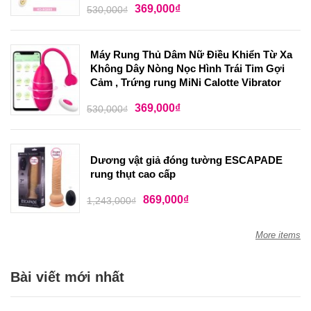
369,000
₫
530,000
₫
Máy Rung Thủ Dâm Nữ Điều Khiển Từ Xa
Không Dây Nòng Nọc Hình Trái Tim Gợi
Cảm , Trứng rung MiNi Calotte Vibrator
369,000
₫
530,000
₫
Dương vật giả đóng tường ESCAPADE
rung thụt cao cấp
869,000
₫
1,243,000
₫
More items
Bài viết mới nhất