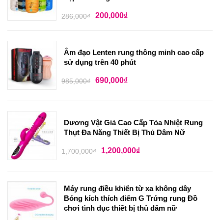
200,000
₫
286,000
₫
Âm đạo Lenten rung thông minh cao cấp
sử dụng trên 40 phút
690,000
₫
985,000
₫
Dương Vật Giả Cao Cấp Tỏa Nhiệt Rung
Thụt Đa Năng Thiết Bị Thủ Dâm Nữ
1,200,000
₫
1,700,000
₫
Máy rung điều khiển từ xa không dây
Bóng kích thích điểm G Trứng rung Đồ
chơi tình dục thiết bị thủ dâm nữ