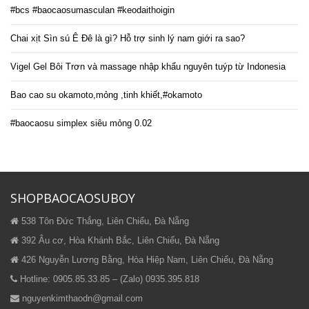
#bcs #baocaosumasculan #keodaithoigin
Chai xịt Sìn sú Ê Đê là gì? Hỗ trợ sinh lý nam giới ra sao?
Vigel Gel Bôi Trơn và massage nhập khẩu nguyên tuýp từ Indonesia
Bao cao su okamoto,mỏng ,tinh khiết,#okamoto
#baocaosu simplex siêu mỏng 0.02
SHOPBAOCAOSUBOY
538 Tôn Đức Thắng, Liên Chiểu, Đà Nẵng
392 Âu cơ, Hòa Khánh Bắc, Liên Chiểu, Đà Nẵng
426 Nguyễn Lương Bằng, Hòa Hiệp Nam, Liên Chiểu, Đà Nẵng
Hotline: 0905.85.33.85 – (Zalo) 0935.395.818
nguyenkimthaodn@gmail.com