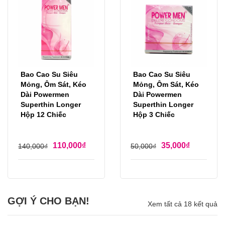
Bao Cao Su Siêu
Bao Cao Su Siêu
Mỏng, Ôm Sát, Kéo
Mỏng, Ôm Sát, Kéo
Dài Powermen
Dài Powermen
Superthin Longer
Superthin Longer
Hộp 12 Chiếc
Hộp 3 Chiếc
110,000
₫
35,000
₫
140,000
₫
50,000
₫
GỢI Ý CHO BẠN!
Xem tất cả 18 kết quả