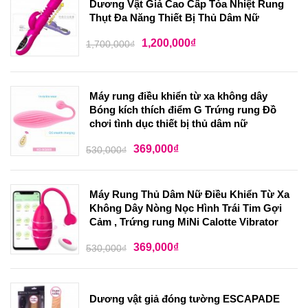
Dương Vật Giả Cao Cấp Tỏa Nhiệt Rung
Thụt Đa Năng Thiết Bị Thủ Dâm Nữ
1,200,000
₫
1,700,000
₫
Máy rung điều khiển từ xa không dây
Bóng kích thích điểm G Trứng rung Đồ
chơi tình dục thiết bị thủ dâm nữ
369,000
₫
530,000
₫
Máy Rung Thủ Dâm Nữ Điều Khiển Từ Xa
Không Dây Nòng Nọc Hình Trái Tim Gợi
Cảm , Trứng rung MiNi Calotte Vibrator
369,000
₫
530,000
₫
Dương vật giả đóng tường ESCAPADE