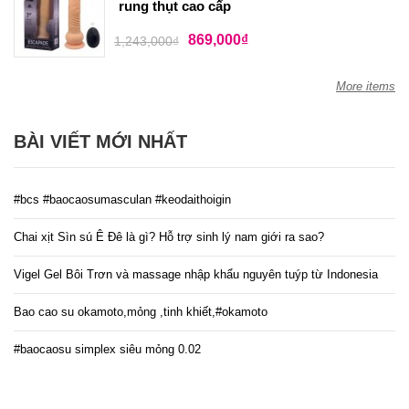
rung thụt cao cấp
869,000
₫
1,243,000
₫
More items
BÀI VIẾT MỚI NHẤT
#bcs #baocaosumasculan #keodaithoigin
Chai xịt Sìn sú Ê Đê là gì? Hỗ trợ sinh lý nam giới ra sao?
Vigel Gel Bôi Trơn và massage nhập khẩu nguyên tuýp từ Indonesia
Bao cao su okamoto,mỏng ,tinh khiết,#okamoto
#baocaosu simplex siêu mỏng 0.02