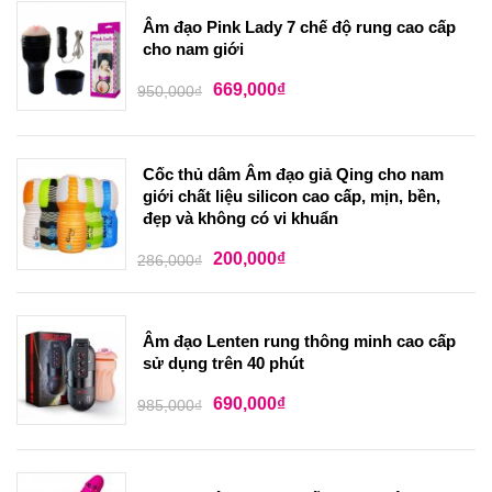
Âm đạo Pink Lady 7 chế độ rung cao cấp
cho nam giới
669,000
₫
950,000
₫
Cốc thủ dâm Âm đạo giả Qing cho nam
giới chất liệu silicon cao cấp, mịn, bền,
đẹp và không có vi khuẩn
200,000
₫
286,000
₫
Âm đạo Lenten rung thông minh cao cấp
sử dụng trên 40 phút
690,000
₫
985,000
₫