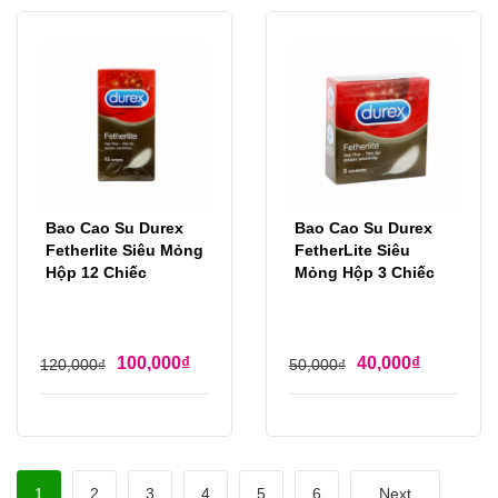
Bao Cao Su Durex
Bao Cao Su Durex
Fetherlite Siêu Mỏng
FetherLite Siêu
Hộp 12 Chiếc
Mỏng Hộp 3 Chiếc
100,000
₫
40,000
₫
120,000
₫
50,000
₫
1
2
3
4
5
6
Next