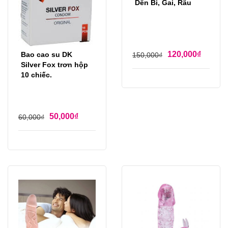
Dên Bi, Gai, Râu
120,000
₫
Bao cao su DK
150,000
₫
Silver Fox trơn hộp
10 chiếc.
50,000
₫
60,000
₫