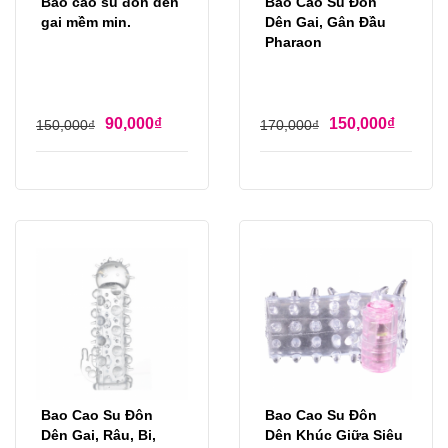
Bao cao su đôn dên
Bao Cao Su Đôn
gai mềm min.
Dên Gai, Gân Đầu
Pharaon
90,000
₫
150,000
₫
150,000
₫
170,000
₫
Bao Cao Su Đôn
Bao Cao Su Đôn
Dên Gai, Râu, Bi,
Dên Khúc Giữa Siêu