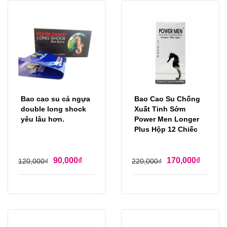
Bao cao su cá ngựa
Bao Cao Su Chống
double long shock
Xuất Tinh Sớm
yêu lâu hơn.
Power Men Longer
Plus Hộp 12 Chiếc
90,000
₫
170,000
₫
120,000
₫
220,000
₫