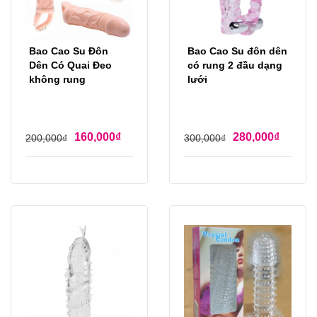
Bao Cao Su Đôn
Bao Cao Su đôn dên
Dên Có Quai Đeo
có rung 2 đầu dạng
không rung
lưới
160,000
₫
280,000
₫
200,000
₫
300,000
₫