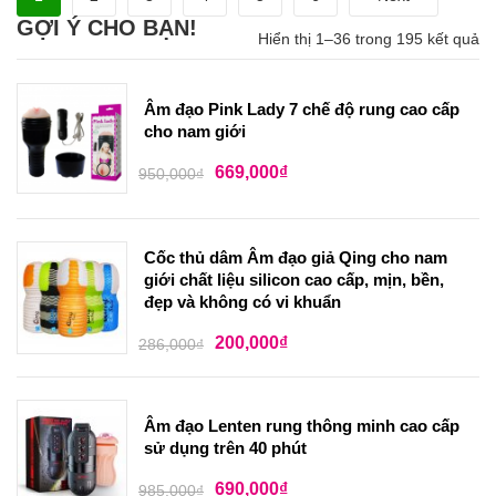
GỢI Ý CHO BẠN!
Hiển thị 1–36 trong 195 kết quả
Âm đạo Pink Lady 7 chế độ rung cao cấp
cho nam giới
669,000
₫
950,000
₫
Cốc thủ dâm Âm đạo giả Qing cho nam
giới chất liệu silicon cao cấp, mịn, bền,
đẹp và không có vi khuẩn
200,000
₫
286,000
₫
Âm đạo Lenten rung thông minh cao cấp
sử dụng trên 40 phút
690,000
₫
985,000
₫