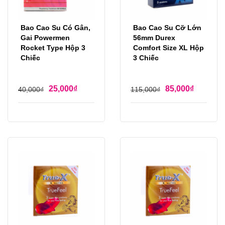
Bao Cao Su Có Gân,
Bao Cao Su Cỡ Lớn
Gai Powermen
56mm Durex
Rocket Type Hộp 3
Comfort Size XL Hộp
Chiếc
3 Chiếc
25,000
₫
85,000
₫
40,000
₫
115,000
₫