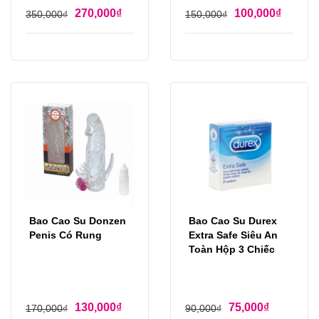
270,000
₫
100,000
₫
350,000
₫
150,000
₫
Bao Cao Su Donzen
Bao Cao Su Durex
Penis Có Rung
Extra Safe Siêu An
Toàn Hộp 3 Chiếc
130,000
₫
75,000
₫
170,000
₫
90,000
₫