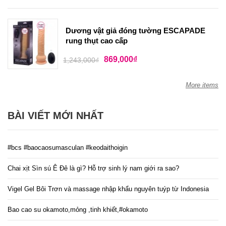
Dương vật giả đóng tường ESCAPADE
rung thụt cao cấp
869,000
₫
1,243,000
₫
More items
BÀI VIẾT MỚI NHẤT
#bcs #baocaosumasculan #keodaithoigin
Chai xịt Sìn sú Ê Đê là gì? Hỗ trợ sinh lý nam giới ra sao?
Vigel Gel Bôi Trơn và massage nhập khẩu nguyên tuýp từ Indonesia
Bao cao su okamoto,mỏng ,tinh khiết,#okamoto