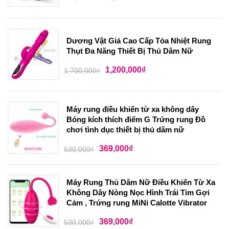
Dương Vật Giả Cao Cấp Tỏa Nhiệt Rung
Thụt Đa Năng Thiết Bị Thủ Dâm Nữ
1,200,000
₫
1,700,000
₫
Máy rung điều khiển từ xa không dây
Bóng kích thích điểm G Trứng rung Đồ
chơi tình dục thiết bị thủ dâm nữ
369,000
₫
530,000
₫
Máy Rung Thủ Dâm Nữ Điều Khiển Từ Xa
Không Dây Nòng Nọc Hình Trái Tim Gợi
Cảm , Trứng rung MiNi Calotte Vibrator
369,000
₫
530,000
₫