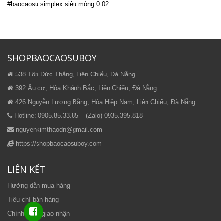
#baocaosu simplex siêu mỏng 0.02
SHOPBAOCAOSUBOY
538 Tôn Đức Thắng, Liên Chiểu, Đà Nẵng
392 Âu cơ, Hòa Khánh Bắc, Liên Chiểu, Đà Nẵng
426 Nguyễn Lương Bằng, Hòa Hiệp Nam, Liên Chiểu, Đà Nẵng
Hotline: 0905.85.33.85 – (Zalo) 0935.395.818
nguyenkimthaodn@gmail.com
https://shopbaocaosuboy.com
LIÊN KẾT
Hướng dẫn mua hàng
Tiêu chí bán hàng
Chính sách giao nhận