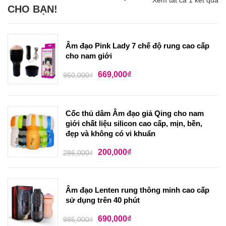
Xem tất cả 1 kết quả
CHO BẠN!
Âm đạo Pink Lady 7 chế độ rung cao cấp
cho nam giới
669,000
₫
950,000
₫
Cốc thủ dâm Âm đạo giả Qing cho nam
giới chất liệu silicon cao cấp, mịn, bền,
đẹp và không có vi khuẩn
200,000
₫
286,000
₫
Âm đạo Lenten rung thông minh cao cấp
sử dụng trên 40 phút
690,000
₫
985,000
₫