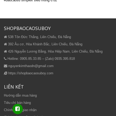
#baocaosu simplex siêu mỏng 0.02
SHOPBAOCAOSUBOY
538 Tôn Đức Thắng, Liên Chiểu, Đà Nẵng
392 Âu cơ, Hòa Khánh Bắc, Liên Chiểu, Đà Nẵng
426 Nguyễn Lương Bằng, Hòa Hiệp Nam, Liên Chiểu, Đà Nẵng
Hotline: 0905.85.33.85 – (Zalo) 0935.395.818
nguyenkimthaodn@gmail.com
https://shopbaocaosuboy.com
LIÊN KẾT
Hướng dẫn mua hàng
Tiêu chí bán hàng
Chính sách giao nhận