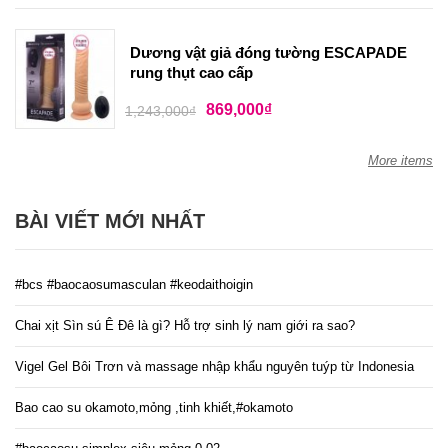
Dương vật giả đóng tường ESCAPADE
rung thụt cao cấp
869,000
₫
1,243,000
₫
More items
BÀI VIẾT MỚI NHẤT
#bcs #baocaosumasculan #keodaithoigin
Chai xịt Sìn sú Ê Đê là gì? Hỗ trợ sinh lý nam giới ra sao?
Vigel Gel Bôi Trơn và massage nhập khẩu nguyên tuýp từ Indonesia
Bao cao su okamoto,mỏng ,tinh khiết,#okamoto