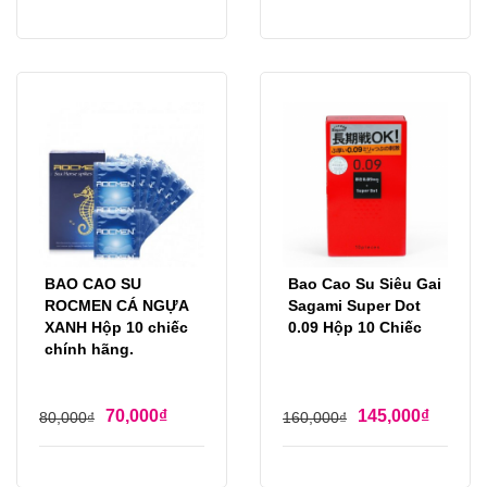
BAO CAO SU
Bao Cao Su Siêu Gai
ROCMEN CÁ NGỰA
Sagami Super Dot
XANH Hộp 10 chiếc
0.09 Hộp 10 Chiếc
chính hãng.
70,000
₫
145,000
₫
80,000
₫
160,000
₫