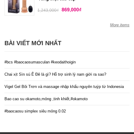
869,000
₫
1,243,000
₫
More items
BÀI VIẾT MỚI NHẤT
#bcs #baocaosumasculan #keodaithoigin
Chai xịt Sìn sú Ê Đê là gì? Hỗ trợ sinh lý nam giới ra sao?
Vigel Gel Bôi Trơn và massage nhập khẩu nguyên tuýp từ Indonesia
Bao cao su okamoto,mỏng ,tinh khiết,#okamoto
#baocaosu simplex siêu mỏng 0.02