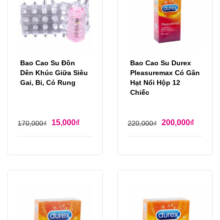
Bao Cao Su Đôn
Bao Cao Su Durex
Dên Khúc Giữa Siêu
Pleasuremax Có Gân
Gai, Bi, Có Rung
Hạt Nổi Hộp 12
Chiếc
15,000
₫
200,000
₫
170,000
₫
220,000
₫