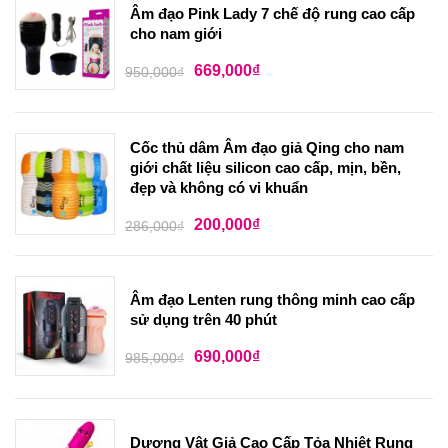
Âm đạo Pink Lady 7 chế độ rung cao cấp
cho nam giới
669,000
₫
950,000
₫
Cốc thủ dâm Âm đạo giả Qing cho nam
giới chất liệu silicon cao cấp, mịn, bền,
đẹp và không có vi khuẩn
200,000
₫
286,000
₫
Âm đạo Lenten rung thông minh cao cấp
sử dụng trên 40 phút
690,000
₫
985,000
₫
Dương Vật Giả Cao Cấp Tỏa Nhiệt Rung