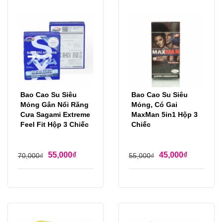
Bao Cao Su Siêu
Bao Cao Su Siêu
Mỏng Gân Nổi Răng
Mỏng, Có Gai
Cưa Sagami Extreme
MaxMan 5in1 Hộp 3
Feel Fit Hộp 3 Chiếc
Chiếc
55,000
₫
45,000
₫
70,000
₫
55,000
₫