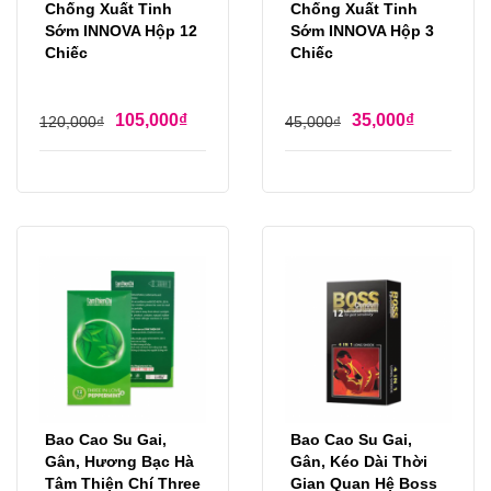
Chống Xuất Tinh
Chống Xuất Tinh
Sớm INNOVA Hộp 12
Sớm INNOVA Hộp 3
Chiếc
Chiếc
105,000
₫
35,000
₫
120,000
₫
45,000
₫
Bao Cao Su Gai,
Bao Cao Su Gai,
Gân, Hương Bạc Hà
Gân, Kéo Dài Thời
Tâm Thiện Chí Three
Gian Quan Hệ Boss