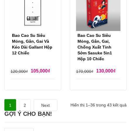
Bao Cao Su Siêu
Bao Cao Su Siêu
Mỏng, Gân, Gai Và
Mỏng, Gân, Gai,
Kéo Dài Gallant Hộp
Chống Xuất Tinh
12 Chiếc
Sớm Sasuke 5in1
Hộp 10 Chiếc
105,000
₫
130,000
₫
120,000
₫
170,000
₫
Hiển thị 1–36 trong 43 kết quả
1
2
Next
GỢI Ý CHO BẠN!