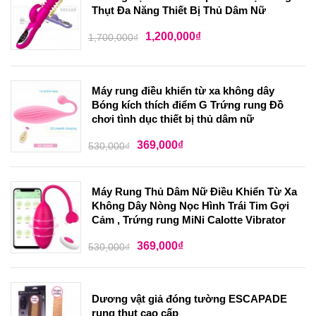
Thụt Đa Năng Thiết Bị Thủ Dâm Nữ
1,200,000
₫
1,700,000
₫
Máy rung điều khiển từ xa không dây
Bóng kích thích điểm G Trứng rung Đồ
chơi tình dục thiết bị thủ dâm nữ
369,000
₫
530,000
₫
Máy Rung Thủ Dâm Nữ Điều Khiển Từ Xa
Không Dây Nòng Nọc Hình Trái Tim Gợi
Cảm , Trứng rung MiNi Calotte Vibrator
369,000
₫
530,000
₫
Dương vật giả đóng tường ESCAPADE
rung thụt cao cấp