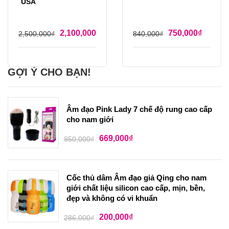
USA
2,100,000
₫
750,000
₫
2,500,000
₫
840,000
₫
GỢI Ý CHO BẠN!
Âm đạo Pink Lady 7 chế độ rung cao cấp
cho nam giới
669,000
₫
950,000
₫
Cốc thủ dâm Âm đạo giả Qing cho nam
giới chất liệu silicon cao cấp, mịn, bền,
đẹp và không có vi khuẩn
200,000
₫
286,000
₫