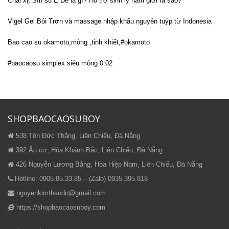
Chai xịt Sìn sú Ê Đê là gì? Hỗ trợ sinh lý nam giới ra sao?
Vigel Gel Bôi Trơn và massage nhập khẩu nguyên tuýp từ Indonesia
Bao cao su okamoto,mỏng ,tinh khiết,#okamoto
#baocaosu simplex siêu mỏng 0.02
SHOPBAOCAOSUBOY
538 Tôn Đức Thắng, Liên Chiểu, Đà Nẵng
392 Âu cơ, Hòa Khánh Bắc, Liên Chiểu, Đà Nẵng
426 Nguyễn Lương Bằng, Hòa Hiệp Nam, Liên Chiểu, Đà Nẵng
Hotline: 0905.85.33.85 – (Zalo) 0935.395.818
nguyenkimthaodn@gmail.com
https://shopbaocaosuboy.com