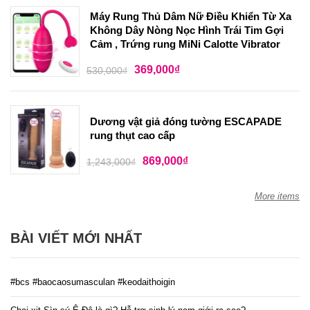
Máy Rung Thủ Dâm Nữ Điều Khiển Từ Xa
Không Dây Nòng Nọc Hình Trái Tim Gợi
Cảm , Trứng rung MiNi Calotte Vibrator
369,000
₫
530,000
₫
Dương vật giả đóng tường ESCAPADE
rung thụt cao cấp
869,000
₫
1,243,000
₫
More items
BÀI VIẾT MỚI NHẤT
#bcs #baocaosumasculan #keodaithoigin