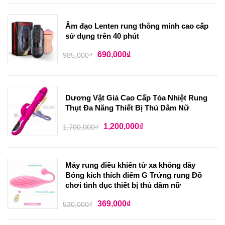
Âm đạo Lenten rung thông minh cao cấp
sử dụng trên 40 phút
690,000
₫
985,000
₫
Dương Vật Giả Cao Cấp Tỏa Nhiệt Rung
Thụt Đa Năng Thiết Bị Thủ Dâm Nữ
1,200,000
₫
1,700,000
₫
Máy rung điều khiển từ xa không dây
Bóng kích thích điểm G Trứng rung Đồ
chơi tình dục thiết bị thủ dâm nữ
369,000
₫
530,000
₫