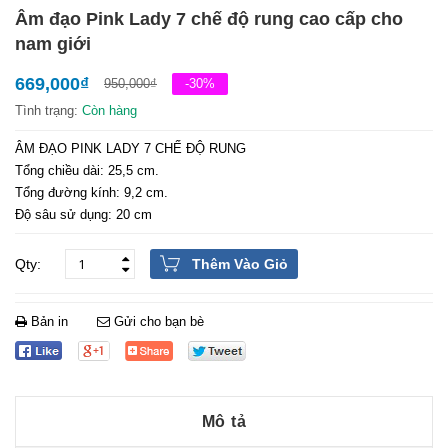
Âm đạo Pink Lady 7 chế độ rung cao cấp cho
nam giới
669,000
₫
950,000
₫
-30%
Tình trạng:
Còn hàng
ÂM ĐẠO PINK LADY 7 CHẾ ĐỘ RUNG
Tổng chiều dài: 25,5 cm.
Tổng đường kính: 9,2 cm.
Độ sâu sử dụng: 20 cm
Thêm Vào Giỏ
Bản in
Gửi cho bạn bè
Mô tả