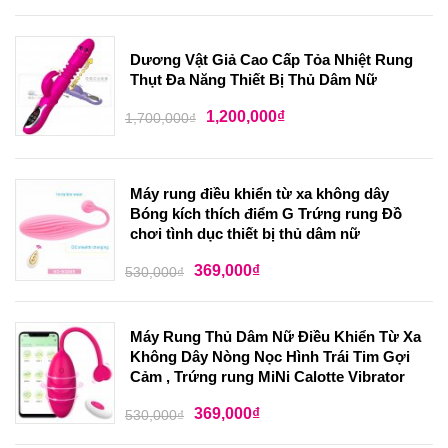
Dương Vật Giả Cao Cấp Tỏa Nhiệt Rung
Thụt Đa Năng Thiết Bị Thủ Dâm Nữ
1,200,000
₫
1,700,000
₫
Máy rung điều khiển từ xa không dây
Bóng kích thích điểm G Trứng rung Đồ
chơi tình dục thiết bị thủ dâm nữ
369,000
₫
530,000
₫
Máy Rung Thủ Dâm Nữ Điều Khiển Từ Xa
Không Dây Nòng Nọc Hình Trái Tim Gợi
Cảm , Trứng rung MiNi Calotte Vibrator
369,000
₫
530,000
₫