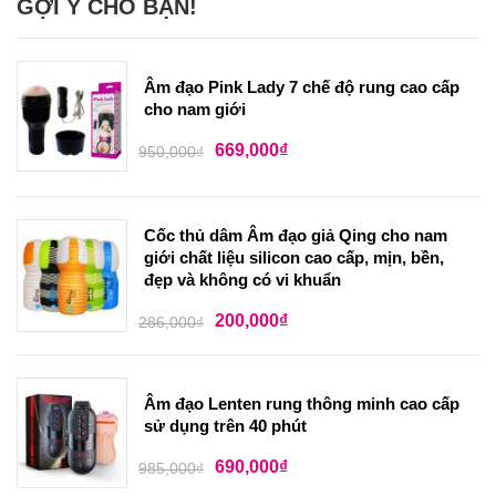
GỢI Ý CHO BẠN!
Âm đạo Pink Lady 7 chế độ rung cao cấp
cho nam giới
669,000
₫
950,000
₫
Cốc thủ dâm Âm đạo giả Qing cho nam
giới chất liệu silicon cao cấp, mịn, bền,
đẹp và không có vi khuẩn
200,000
₫
286,000
₫
Âm đạo Lenten rung thông minh cao cấp
sử dụng trên 40 phút
690,000
₫
985,000
₫