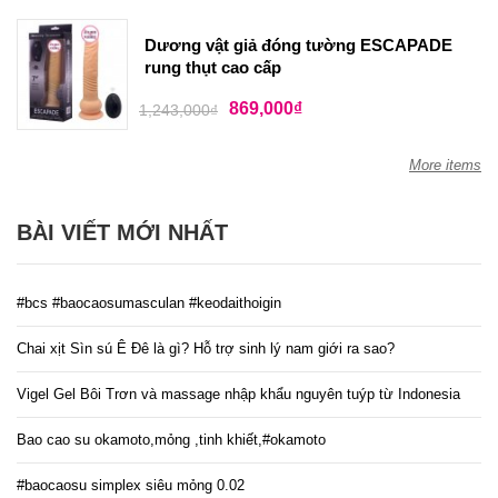
Dương vật giả đóng tường ESCAPADE
rung thụt cao cấp
869,000
₫
1,243,000
₫
More items
BÀI VIẾT MỚI NHẤT
#bcs #baocaosumasculan #keodaithoigin
Chai xịt Sìn sú Ê Đê là gì? Hỗ trợ sinh lý nam giới ra sao?
Vigel Gel Bôi Trơn và massage nhập khẩu nguyên tuýp từ Indonesia
Bao cao su okamoto,mỏng ,tinh khiết,#okamoto
#baocaosu simplex siêu mỏng 0.02