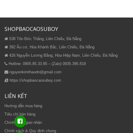
SHOPBAOCAOSUBOY
538 Tôn Đức Thắng, Liên Chiểu, Đà Nẵng
392 Âu cơ, Hòa Khánh Bắc, Liên Chiểu, Đà Nẵng
426 Nguyễn Lương Bằng, Hòa Hiệp Nam, Liên Chiểu, Đà Nẵng
Hotline: 0905.85.33.85 – (Zalo) 0935.395.818
nguyenkimthaodn@gmail.com
https://shopbaocaosuboy.com
LIÊN KẾT
Hướng dẫn mua hàng
Tiêu chí bán hàng
Chính sách giao nhận
Chính sách & Quy định chung