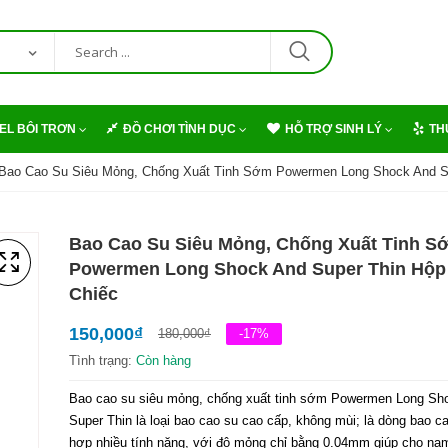
EL BÔI TRƠN
ĐỒ CHƠI TÌNH DỤC
HỖ TRỢ SINH LÝ
TH
Bao Cao Su Siêu Mỏng, Chống Xuất Tinh Sớm Powermen Long Shock And Su
Bao Cao Su Siêu Mỏng, Chống Xuất Tinh S
Powermen Long Shock And Super Thin Hộp
Chiếc
150,000
₫
180,000
₫
-17%
Tình trạng:
Còn hàng
Bao cao su siêu mỏng, chống xuất tinh sớm Powermen Long Sh
Super Thin là loại bao cao su cao cấp, không mùi; là dòng bao ca
hợp nhiều tính năng, với độ mỏng chỉ bằng 0.04mm giúp cho nam 