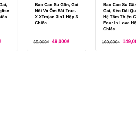
Gai,
Bao Cao Su Gân, Gai
Bao Cao Su Gâ
glisn
Nổi Và Ôm Sát True-
Gai, Kéo Dài Q
iếc
X XTrojan 3in1 Hộp 3
Hệ Tâm Thiện C
Chiếc
Four In Love H
Chiếc
₫
49,000
₫
149,0
65,000
₫
160,000
₫