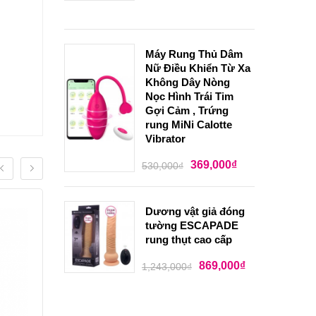
Máy Rung Thủ Dâm
Nữ Điều Khiển Từ Xa
Không Dây Nòng
Nọc Hình Trái Tim
Gợi Cảm , Trứng
rung MiNi Calotte
Vibrator
369,000
₫
530,000
₫
Dương vật giả đóng
tường ESCAPADE
rung thụt cao cấp
869,000
₫
1,243,000
₫