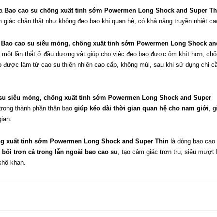
ủa
Bao cao su chống xuất tinh sớm Powermen Long Shock and Super Th
giác chân thật như không đeo bao khi quan hệ, có khả năng truyền nhiệt ca
,
Bao cao su siêu mỏng, chống xuất tinh sớm Powermen Long Shock an
ó một lần thắt ở đầu dương vật giúp cho việc đeo bao được ôm khít hơn, chố
 được làm từ cao su thiên nhiên cao cấp, không mùi, sau khi sử dụng chỉ c
su siêu mỏng, chống xuất tinh sớm Powermen Long Shock and Super
rong thành phần thân bao
giúp kéo dài thời gian quan hệ cho nam giới
, g
ian.
ng xuất tinh sớm Powermen Long Shock and Super Thin
là dòng bao cao
 bôi trơn cả trong lẫn ngoài bao cao su
, tạo cảm giác trơn tru, siêu mượt 
khô khan.