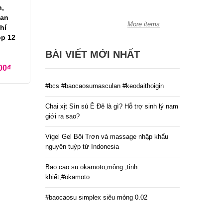
n,
uan
More items
hí
ộp 12
BÀI VIẾT MỚI NHẤT
00
₫
#bcs #baocaosumasculan #keodaithoigin
Chai xịt Sìn sú Ê Đê là gì? Hỗ trợ sinh lý nam
giới ra sao?
Vigel Gel Bôi Trơn và massage nhập khẩu
nguyên tuýp từ Indonesia
Bao cao su okamoto,mỏng ,tinh
khiết,#okamoto
#baocaosu simplex siêu mỏng 0.02