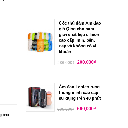
Cốc thủ dâm Âm đạo
giả Qing cho nam
giới chất liệu silicon
cao cấp, mịn, bền,
đẹp và không có vi
khuẩn
200,000
₫
286,000
₫
Âm đạo Lenten rung
thông minh cao cấp
sử dụng trên 40 phút
690,000
₫
985,000
₫
ng bao