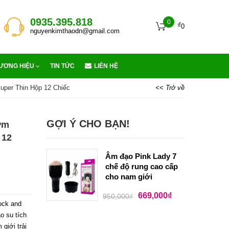
0935.395.818
0
₫
0
nguyenkimthaodn@gmail.com
ƯƠNG HIỆU
TIN TỨC
LIÊN HỆ
per Thin Hộp 12 Chiếc
<< Trở về
GỢI Ý CHO BẠN!
ớm
 12
Âm đạo Pink Lady 7
chế độ rung cao cấp
cho nam giới
669,000
₫
950,000
₫
ock and
o su tích
giới trải