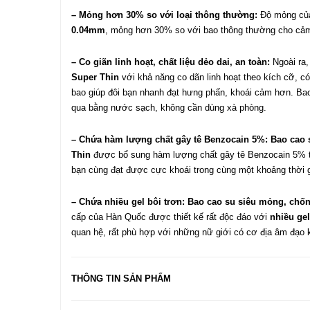
– Mỏng hơn 30% so với loại thông thường:
Độ mỏng c
0.04mm
, mỏng hơn 30% so với bao thông thường cho cảm 
– Co giãn linh hoạt, chất liệu dẻo dai, an toàn:
Ngoài ra
Super Thin
với khả năng co dãn linh hoạt theo kích cỡ, c
bao giúp đôi bạn nhanh đạt hưng phấn, khoái cảm hơn. Bao
qua bằng nước sạch, không cần dùng xà phòng.
– Chứa hàm lượng chất gây tê Benzocain 5%:
Bao cao 
Thin
được bổ sung hàm lượng chất gây tê Benzocain 5% t
bạn cùng đạt được cực khoái trong cùng một khoảng thời g
– Chứa nhiều gel bôi trơn:
Bao cao su siêu mỏng, chố
cấp của Hàn Quốc được thiết kế rất độc đáo với
nhiều gel
quan hệ, rất phù hợp với những nữ giới có cơ địa âm đạo 
THÔNG TIN SẢN PHẨM