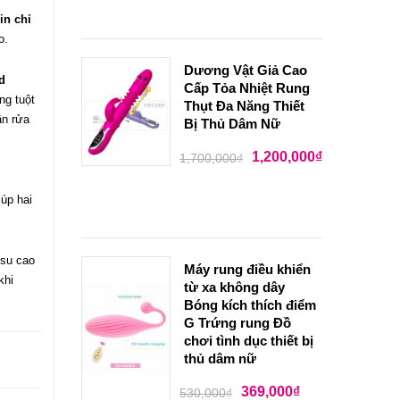
in
chỉ
o.
Dương Vật Giả Cao
d
Cấp Tỏa Nhiệt Rung
ng tuột
Thụt Đa Năng Thiết
ần rửa
Bị Thủ Dâm Nữ
1,200,000
₫
1,700,000
₫
iúp hai
 su cao
Máy rung điều khiển
khi
từ xa không dây
Bóng kích thích điểm
G Trứng rung Đồ
chơi tình dục thiết bị
thủ dâm nữ
369,000
₫
530,000
₫