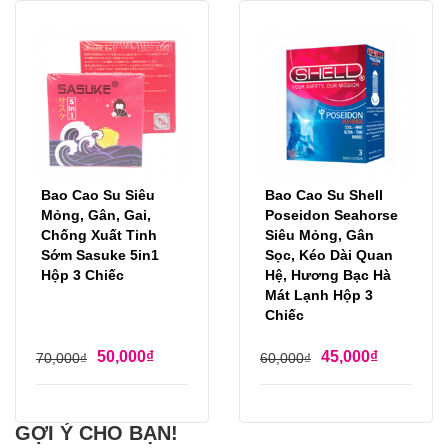
Bao Cao Su Siêu
Bao Cao Su Shell
Mỏng, Gân, Gai,
Poseidon Seahorse
Chống Xuất Tinh
Siêu Mỏng, Gân
Sớm Sasuke 5in1
Sọc, Kéo Dài Quan
Hộp 3 Chiếc
Hệ, Hương Bạc Hà
Mát Lạnh Hộp 3
Chiếc
50,000
₫
45,000
₫
70,000
₫
60,000
₫
GỢI Ý CHO BẠN!