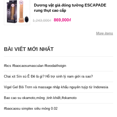
Dương vật giả đóng tường ESCAPADE
rung thụt cao cấp
869,000
₫
1,243,000
₫
More items
BÀI VIẾT MỚI NHẤT
#bcs #baocaosumasculan #keodaithoigin
Chai xịt Sìn sú Ê Đê là gì? Hỗ trợ sinh lý nam giới ra sao?
Vigel Gel Bôi Trơn và massage nhập khẩu nguyên tuýp từ Indonesia
Bao cao su okamoto,mỏng ,tinh khiết,#okamoto
#baocaosu simplex siêu mỏng 0.02