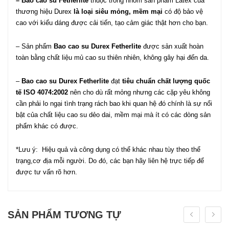
– Bao cao su Fetherlite
thuộc trong nhóm sản phẩm Latex của
thương hiệu Durex
là loại siêu mỏng, mềm mại
có độ bảo vệ
cao với kiểu dáng được cải tiến, tạo cảm giác thật hơn cho bạn.
– Sản phẩm
Bao cao su Durex Fetherlite
được sản xuất hoàn
toàn bằng chất liệu mủ cao su thiên nhiên, không gây hại đến da.
–
Bao cao su Durex Fetherlite
đạt
tiêu chuẩn chất lượng quốc
tế ISO 4074:2002
nên cho dù rất mỏng nhưng các cặp yêu không
cần phải lo ngại tình trạng rách bao khi quan hệ đó chính là sự nổi
bật của chất liệu cao su dẻo dai, mềm mại mà ít có các dòng sản
phẩm khác có được.
*Lưu ý: Hiệu quả và công dụng có thể khác nhau tùy theo thể
trạng,cơ địa mỗi người. Do đó, các bạn hãy liên hệ trực tiếp để
được tư vấn rõ hơn.
SẢN PHẨM TƯƠNG TỰ