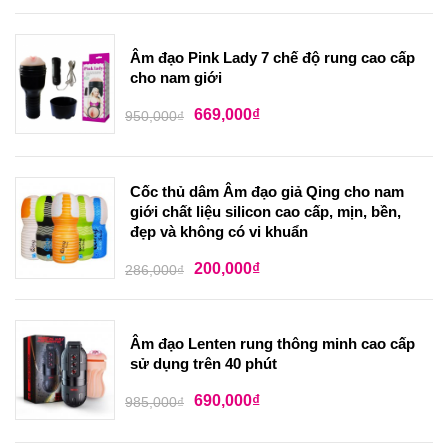
Âm đạo Pink Lady 7 chế độ rung cao cấp
cho nam giới
669,000
₫
950,000
₫
Cốc thủ dâm Âm đạo giả Qing cho nam
giới chất liệu silicon cao cấp, mịn, bền,
đẹp và không có vi khuẩn
200,000
₫
286,000
₫
Âm đạo Lenten rung thông minh cao cấp
sử dụng trên 40 phút
690,000
₫
985,000
₫