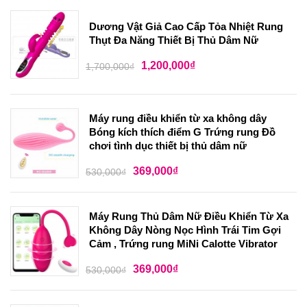
Dương Vật Giả Cao Cấp Tỏa Nhiệt Rung
Thụt Đa Năng Thiết Bị Thủ Dâm Nữ
1,200,000
₫
1,700,000
₫
Máy rung điều khiển từ xa không dây
Bóng kích thích điểm G Trứng rung Đồ
chơi tình dục thiết bị thủ dâm nữ
369,000
₫
530,000
₫
Máy Rung Thủ Dâm Nữ Điều Khiển Từ Xa
Không Dây Nòng Nọc Hình Trái Tim Gợi
Cảm , Trứng rung MiNi Calotte Vibrator
369,000
₫
530,000
₫