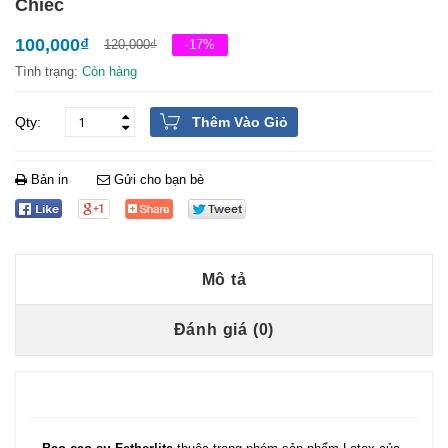
Chiếc
100,000
₫
120,000
₫
-17%
Tình trạng:
Còn hàng
Thêm Vào Giỏ
Bản in
Gửi cho bạn bè
Mô tả
Đánh giá (0)