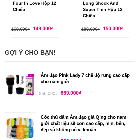
Four In Love Hộp 12
Long Shock And
Chiếc
Super Thin Hộp 12
Chiếc
149,000
₫
150,000
₫
160,000
₫
180,000
₫
GỢI Ý CHO BẠN!
Âm đạo Pink Lady 7 chế độ rung cao cấp
cho nam giới
669,000
₫
950,000
₫
Cốc thủ dâm Âm đạo giả Qing cho nam
giới chất liệu silicon cao cấp, mịn, bền,
đẹp và không có vi khuẩn