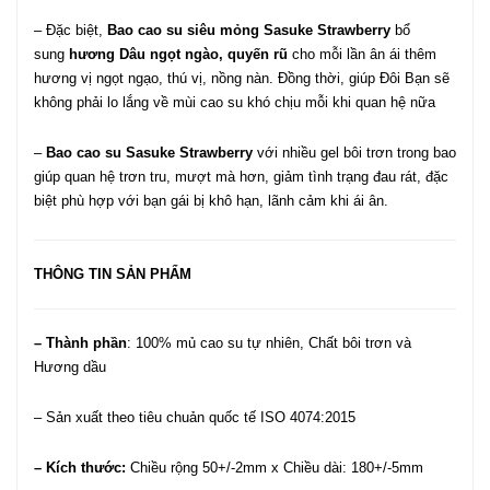
– Đặc biệt,
Bao cao su siêu mỏng Sasuke Strawberry
bổ
sung
hương Dâu ngọt ngào, quyến rũ
cho mỗi lần ân ái thêm
hương vị ngọt ngạo, thú vị, nồng nàn. Đồng thời, giúp Đôi Bạn sẽ
không phải lo lắng về mùi cao su khó chịu mỗi khi quan hệ nữa
–
Bao cao su Sasuke Strawberry
với nhiều gel bôi trơn trong bao
giúp quan hệ trơn tru, mượt mà hơn, giảm tình trạng đau rát, đặc
biệt phù hợp với bạn gái bị khô hạn, lãnh cảm khi ái ân.
THÔNG TIN SẢN PHẨM
– Thành phần
: 100% mủ cao su tự nhiên, Chất bôi trơn và
Hương dầu
– Sản xuất theo tiêu chuản quốc tế ISO 4074:2015
– Kích thước:
Chiều rộng 50+/-2mm x Chiều dài: 180+/-5mm