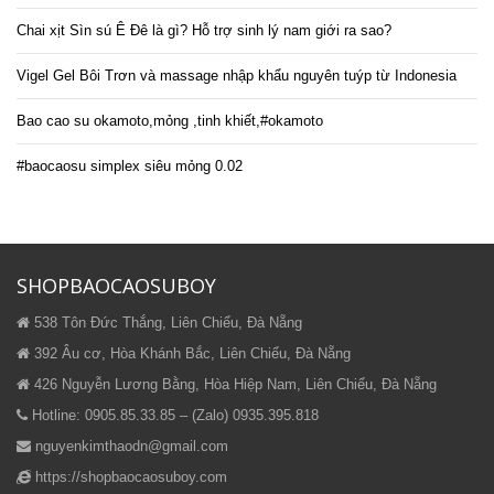
Chai xịt Sìn sú Ê Đê là gì? Hỗ trợ sinh lý nam giới ra sao?
Vigel Gel Bôi Trơn và massage nhập khẩu nguyên tuýp từ Indonesia
Bao cao su okamoto,mỏng ,tinh khiết,#okamoto
#baocaosu simplex siêu mỏng 0.02
SHOPBAOCAOSUBOY
538 Tôn Đức Thắng, Liên Chiểu, Đà Nẵng
392 Âu cơ, Hòa Khánh Bắc, Liên Chiểu, Đà Nẵng
426 Nguyễn Lương Bằng, Hòa Hiệp Nam, Liên Chiểu, Đà Nẵng
Hotline: 0905.85.33.85 – (Zalo) 0935.395.818
nguyenkimthaodn@gmail.com
https://shopbaocaosuboy.com