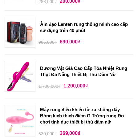
200,000
₫
286,000
₫
Âm đạo Lenten rung thông minh cao cấp
sử dụng trên 40 phút
690,000
₫
985,000
₫
Dương Vật Giả Cao Cấp Tỏa Nhiệt Rung
Thụt Đa Năng Thiết Bị Thủ Dâm Nữ
1,200,000
₫
1,700,000
₫
Máy rung điều khiển từ xa không dây
Bóng kích thích điểm G Trứng rung Đồ
chơi tình dục thiết bị thủ dâm nữ
369,000
₫
530,000
₫