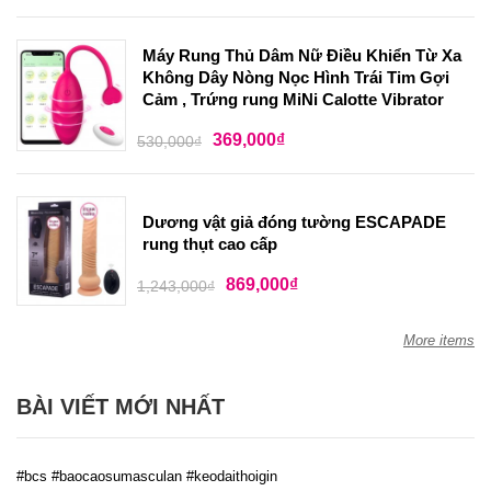
Máy Rung Thủ Dâm Nữ Điều Khiển Từ Xa
Không Dây Nòng Nọc Hình Trái Tim Gợi
Cảm , Trứng rung MiNi Calotte Vibrator
369,000
₫
530,000
₫
Dương vật giả đóng tường ESCAPADE
rung thụt cao cấp
869,000
₫
1,243,000
₫
More items
BÀI VIẾT MỚI NHẤT
#bcs #baocaosumasculan #keodaithoigin