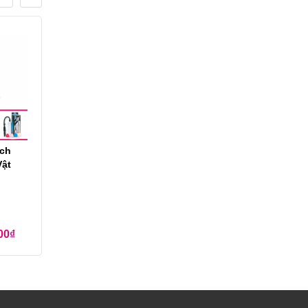
ích
ật
00
₫