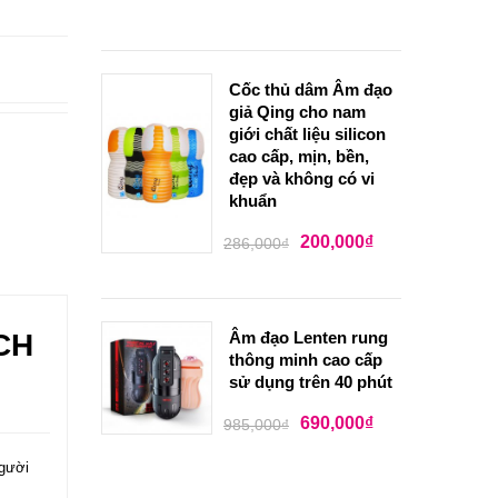
Cốc thủ dâm Âm đạo
giả Qing cho nam
giới chất liệu silicon
cao cấp, mịn, bền,
đẹp và không có vi
khuẩn
200,000
₫
286,000
₫
CH
Âm đạo Lenten rung
thông minh cao cấp
sử dụng trên 40 phút
690,000
₫
985,000
₫
người