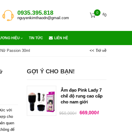
0935.395.818
0
₫
0
nguyenkimthaodn@gmail.com
ƯƠNG HIỆU
TIN TỨC
LIÊN HỆ
 Nữ Passion 30ml
<< Trở về
GỢI Ý CHO BẠN!
ữ
Âm đạo Pink Lady 7
chế độ rung cao cấp
cho nam giới
Đức với
669,000
₫
950,000
₫
hợp cho
nên quen
 không để