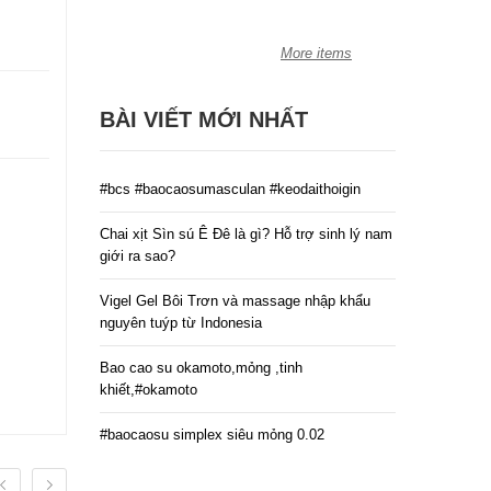
More items
BÀI VIẾT MỚI NHẤT
#bcs #baocaosumasculan #keodaithoigin
Chai xịt Sìn sú Ê Đê là gì? Hỗ trợ sinh lý nam
giới ra sao?
Vigel Gel Bôi Trơn và massage nhập khẩu
nguyên tuýp từ Indonesia
Bao cao su okamoto,mỏng ,tinh
khiết,#okamoto
#baocaosu simplex siêu mỏng 0.02