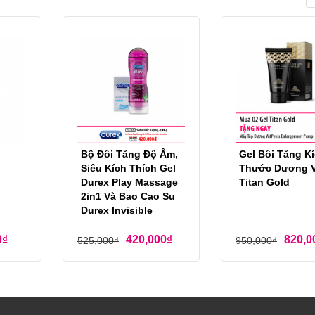
Bộ Đôi Tăng Độ Ẩm,
Gel Bôi Tăng K
Siêu Kích Thích Gel
Thước Dương V
Durex Play Massage
Titan Gold
2in1 Và Bao Cao Su
Durex Invisible
0
₫
420,000
₫
820,0
525,000
₫
950,000
₫