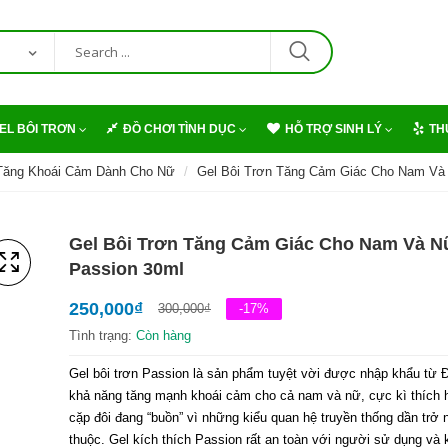
EL BÔI TRƠN
ĐỒ CHƠI TÌNH DỤC
HỖ TRỢ SINH LÝ
TH
 Tăng Khoái Cảm Dành Cho Nữ
Gel Bôi Trơn Tăng Cảm Giác Cho Nam Và
Gel Bôi Trơn Tăng Cảm Giác Cho Nam Và N
Passion 30ml
250,000
₫
300,000
₫
-17%
Tình trạng:
Còn hàng
Gel bôi trơn Passion là sản phẩm tuyệt vời được nhập khẩu từ 
khả năng tăng mạnh khoái cảm cho cả nam và nữ, cực kì thích 
cặp đôi đang “buồn” vì những kiểu quan hệ truyền thống dần trở 
thuộc. Gel kích thích Passion rất an toàn với người sử dụng và