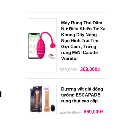
Máy Rung Thủ Dâm
Nữ Điều Khiển Từ Xa
Không Dây Nòng
Nọc Hình Trái Tim
Gợi Cảm , Trứng
rung MiNi Calotte
Vibrator
369,000
₫
530,000
₫
Dương vật giả đóng
N
tường ESCAPADE
rung thụt cao cấp
869,000
₫
1,243,000
₫