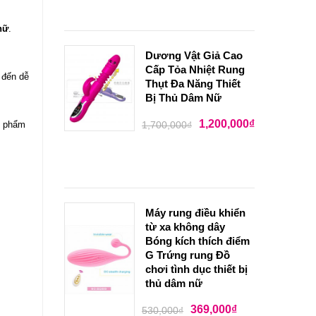
nữ
.
Dương Vật Giả Cao
Cấp Tỏa Nhiệt Rung
 đến dễ
Thụt Đa Năng Thiết
Bị Thủ Dâm Nữ
1,200,000
₫
n phẩm
1,700,000
₫
Máy rung điều khiển
từ xa không dây
Bóng kích thích điểm
G Trứng rung Đồ
chơi tình dục thiết bị
thủ dâm nữ
369,000
₫
530,000
₫