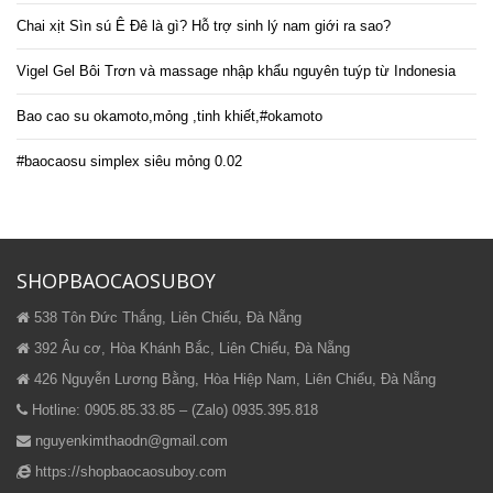
Chai xịt Sìn sú Ê Đê là gì? Hỗ trợ sinh lý nam giới ra sao?
Vigel Gel Bôi Trơn và massage nhập khẩu nguyên tuýp từ Indonesia
Bao cao su okamoto,mỏng ,tinh khiết,#okamoto
#baocaosu simplex siêu mỏng 0.02
SHOPBAOCAOSUBOY
538 Tôn Đức Thắng, Liên Chiểu, Đà Nẵng
392 Âu cơ, Hòa Khánh Bắc, Liên Chiểu, Đà Nẵng
426 Nguyễn Lương Bằng, Hòa Hiệp Nam, Liên Chiểu, Đà Nẵng
Hotline: 0905.85.33.85 – (Zalo) 0935.395.818
nguyenkimthaodn@gmail.com
https://shopbaocaosuboy.com