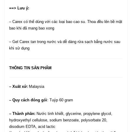
==> Lưu ý:
– Carex có thể dùng với các loại bao cao su. Thoa đều lên bề mặt
bao khi đã mang bao xong
– Gel Carex tan trong nước và dễ dàng rửa sạch bẳng nước sau
khi sử dụng
THÔNG TIN SẢN PHẨM
– Xuất xứ:
Malaysia
– Quy cách đóng gói
: Tuýp 60 gram
– Thành phần:
Nước tinh khiết, glycerine, propylene glycol,
hydroxyethyl cellulose, sodium benzoate, polysorbate 20,
disodium EDTA, acid lactic