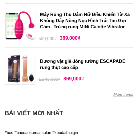
Máy Rung Thủ Dâm Nữ Điều Khiển Từ Xa
Không Dây Nòng Nọc Hình Trái Tim Gợi
Cảm , Trứng rung MiNi Calotte Vibrator
369,000
₫
530,000
₫
Dương vật giả đóng tường ESCAPADE
rung thụt cao cấp
869,000
₫
1,243,000
₫
More items
BÀI VIẾT MỚI NHẤT
#bcs #baocaosumasculan #keodaithoigin