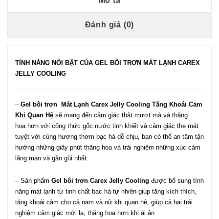
Mô tả
Đánh giá (0)
TÍNH NĂNG NỔI BẬT CỦA GEL BÔI TRƠN MÁT LẠNH CAREX
JELLY COOLING
–
Gel bôi trơn Mát Lạnh Carex Jelly Cooling Tăng Khoái Cảm
Khi Quan Hệ
sẽ mang đến cảm giác thật mượt mà và thăng
hoa hơn với công thức gốc nước tinh khiết và cảm giác the mát
tuyệt vời cùng hương thơm bạc hà dễ chịu, bạn có thể an tâm tận
hưởng những giây phút thăng hoa và trải nghiệm những xúc cảm
lãng mạn và gần gũi nhất.
– Sản phẩm
Gel bôi trơn Carex Jelly Cooling
được bổ sung tính
năng mát lạnh từ tinh chất bạc hà tự nhiên giúp tăng kích thích,
tăng khoái cảm cho cả nam và nữ khi quan hệ, giúp cả hai trải
nghiệm cảm giác mới lạ, thăng hoa hơn khi ái ân