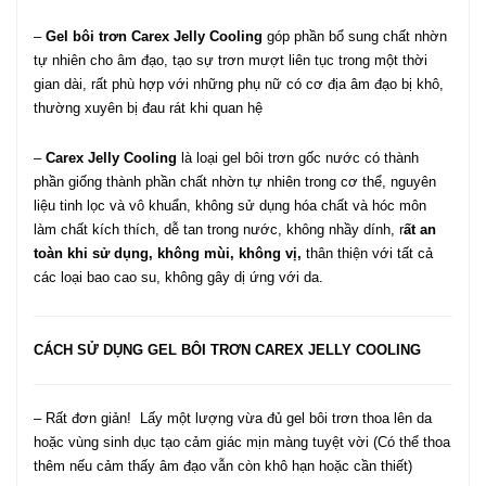
–
Gel bôi trơn Carex Jelly Cooling
góp phần bổ sung chất nhờn
tự nhiên cho âm đạo, tạo sự trơn mượt liên tục trong một thời
gian dài, rất phù hợp với những phụ nữ có cơ địa âm đạo bị khô,
thường xuyên bị đau rát khi quan hệ
–
Carex Jelly Cooling
là loại gel bôi trơn gốc nước có thành
phần giống thành phần chất nhờn tự nhiên trong cơ thể, nguyên
liệu tinh lọc và vô khuẩn, không sử dụng hóa chất và hóc môn
làm chất kích thích, dễ tan trong nước, không nhầy dính, r
ất an
toàn khi sử dụng, không mùi, không vị,
thân thiện với tất cả
các loại bao cao su, không gây dị ứng với da.
CÁCH SỬ DỤNG GEL BÔI TRƠN CAREX JELLY COOLING
– Rất đơn giản! Lấy một lượng vừa đủ gel bôi trơn thoa lên da
hoặc vùng sinh dục tạo cảm giác mịn màng tuyệt vời (Có thể thoa
thêm nếu cảm thấy âm đạo vẫn còn khô hạn hoặc cần thiết)