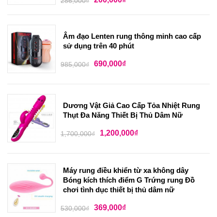
286,000
₫
Âm đạo Lenten rung thông minh cao cấp
sử dụng trên 40 phút
690,000
₫
985,000
₫
Dương Vật Giả Cao Cấp Tỏa Nhiệt Rung
Thụt Đa Năng Thiết Bị Thủ Dâm Nữ
1,200,000
₫
1,700,000
₫
Máy rung điều khiển từ xa không dây
Bóng kích thích điểm G Trứng rung Đồ
chơi tình dục thiết bị thủ dâm nữ
369,000
₫
530,000
₫