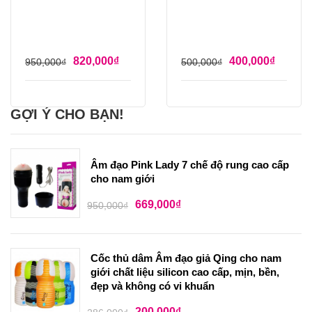
820,000
₫
400,000
₫
950,000
₫
500,000
₫
GỢI Ý CHO BẠN!
Âm đạo Pink Lady 7 chế độ rung cao cấp
cho nam giới
669,000
₫
950,000
₫
Cốc thủ dâm Âm đạo giả Qing cho nam
giới chất liệu silicon cao cấp, mịn, bền,
đẹp và không có vi khuẩn
200,000
₫