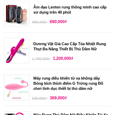
Âm đạo Lenten rung thông minh cao cấp
sử dụng trên 40 phút
690,000
₫
985,000
₫
Dương Vật Giả Cao Cấp Tỏa Nhiệt Rung
Thụt Đa Năng Thiết Bị Thủ Dâm Nữ
1,200,000
₫
1,700,000
₫
Máy rung điều khiển từ xa không dây
Bóng kích thích điểm G Trứng rung Đồ
chơi tình dục thiết bị thủ dâm nữ
369,000
₫
530,000
₫
Máy Rung Thủ Dâm Nữ Điều Khiển Từ Xa