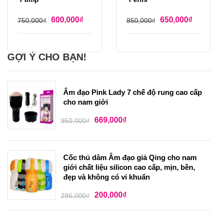
600,000
₫
650,000
₫
750,000
₫
850,000
₫
GỢI Ý CHO BẠN!
Âm đạo Pink Lady 7 chế độ rung cao cấp
cho nam giới
669,000
₫
950,000
₫
Cốc thủ dâm Âm đạo giả Qing cho nam
giới chất liệu silicon cao cấp, mịn, bền,
đẹp và không có vi khuẩn
200,000
₫
286,000
₫