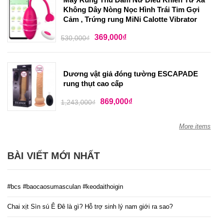
Không Dây Nòng Nọc Hình Trái Tim Gợi
Cảm , Trứng rung MiNi Calotte Vibrator
369,000
₫
530,000
₫
Dương vật giả đóng tường ESCAPADE
rung thụt cao cấp
869,000
₫
1,243,000
₫
More items
BÀI VIẾT MỚI NHẤT
#bcs #baocaosumasculan #keodaithoigin
Chai xịt Sìn sú Ê Đê là gì? Hỗ trợ sinh lý nam giới ra sao?