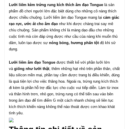
Lưỡi liếm kèm trứng rung kích thích âm đạo Tongue
là sản
phẩm đồ chơi người lớn đặc biệt dùng cho những cô nàng thích
được chiều chuộng. Lưỡi liếm âm đạo Tongue mang lại
cảm giác
rạo rực, ước át cho âm đạo
như khi được chàng trai say mê
chìu chuộng. Sản phẩm không chỉ là màng dạo đầu cho những
cuộc tình mà còn đáp ứng được như cầu của nàng khi muốn thủ
dâm, luôn tạo được sự
nóng bỏng, hương phấn tột
độ khi sử
dụng.
Lưỡi liếm âm đạo Tongue
được thiết kế với phần lưỡi lớn
và
giống như lưỡi thật
, thêm những hạt nhỏ trên phần thân, chất
liệu silicon mền mại, phần tay cầm được trang bị điều khiển, đúng
là quá tiện lợi cho việc thăng hoa. Ngoài ra, trứng rung kích thích
đi kèm là phần hỗ trợ đắc lực cho cuộc vui tiếp diễn. Làm từ inox
và thân hình trơn, nhỏ gọn, trứng rung có thể tiến sau vào bên
trong âm đạo để tìm điểm G một cách nhanh chóng sẽ liên tục
kích thích khiến nàng không thể nào thoát được cơn khao khát
tình yêu.