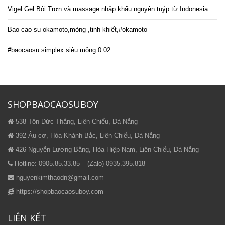
Vigel Gel Bôi Trơn và massage nhập khẩu nguyên tuýp từ Indonesia
Bao cao su okamoto,mỏng ,tinh khiết,#okamoto
#baocaosu simplex siêu mỏng 0.02
SHOPBAOCAOSUBOY
538 Tôn Đức Thắng, Liên Chiểu, Đà Nẵng
392 Âu cơ, Hòa Khánh Bắc, Liên Chiểu, Đà Nẵng
426 Nguyễn Lương Bằng, Hòa Hiệp Nam, Liên Chiểu, Đà Nẵng
Hotline: 0905.85.33.85 – (Zalo) 0935.395.818
nguyenkimthaodn@gmail.com
https://shopbaocaosuboy.com
LIÊN KẾT